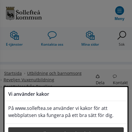
Hoppa till innehåll
Meny
E-tjänster
Kontakta oss
Mina sidor
Sök
Startsida
Utbildning och barnomsorg
Reveljen Vuxenutbildning
Dela
Kontakt
Berättelser från Reveljen
Vi använder kakor
Varför ska du prata 
På www.solleftea.se använder vi kakor för att
Lyssna
webbplatsen ska fungera på ett bra sätt för dig.
med en SYV? Möt Rickard och Madde 
studie- och yrkesvägledare på Reveljen