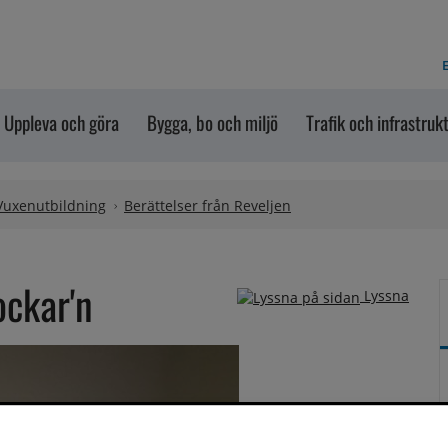
E
Uppleva och göra
Bygga, bo och miljö
Trafik och infrastruk
Vuxenutbildning
Berättelser från Reveljen
ockar'n
Lyssna