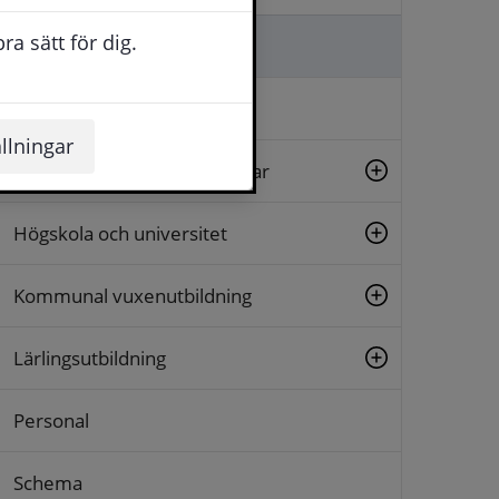
a sätt för dig.
Berättelser från Reveljen
Betyg och betygsbeställning
llningar
Gymnasiala yrkesutbildningar
Högskola och universitet
Kommunal vuxenutbildning
Lärlingsutbildning
Personal
Schema