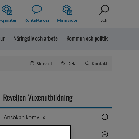
-tjänster
Kontakta oss
Mina sidor
Sök
tur
Näringsliv och arbete
Kommun och politik
Skriv ut
Dela
Kontakt
Reveljen Vuxenutbildning
Ansökan komvux
Att studera på Reveljen