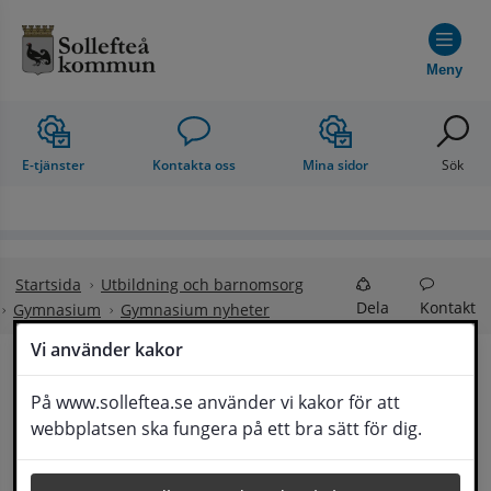
Hoppa till innehåll
Meny
E-tjänster
Kontakta oss
Mina sidor
Sök
Startsida
Utbildning och barnomsorg
Dela
Kontakt
Gymnasium
Gymnasium nyheter
Vi använder kakor
Ansökan om 
På www.solleftea.se använder vi kakor för att
Lyssna
webbplatsen ska fungera på ett bra sätt för dig.
inackorderingstillägg