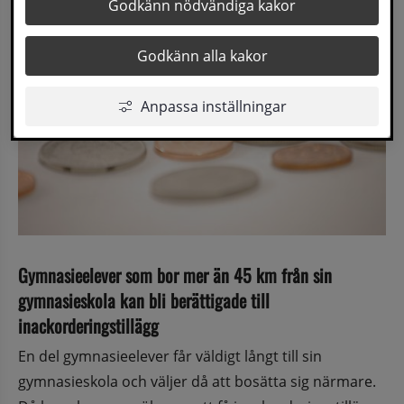
Godkänn nödvändiga kakor
Godkänn alla kakor
Anpassa inställningar
Gymnasieelever som bor mer än 45 km från sin 
gymnasieskola kan bli berättigade till 
inackorderingstillägg
En del gymnasieelever får väldigt långt till sin 
gymnasieskola och väljer då att bosätta sig närmare. 