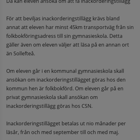
Då kan eleven ansöka om att få inackorderingstillägg 
För att beviljas inackorderingstillägg krävs bland 
annat att eleven har minst 45km transportväg från sin 
folkbokföringsadress till sin gymnasieskola. Detta 
gäller även om eleven väljer att läsa på en annan ort 
än Sollefteå. 
Om eleven går i en kommunal gymnasieskola skall 
ansökan om inackorderingstillägget göras hos den 
kommun hen är folkbokförd. Om eleven går på en 
privat gymnasieskola skall ansökan om 
inackorderingstillägg göras hos CSN.
Inackorderingstillägget betalas ut nio månader per 
läsår, från och med september till och med maj.