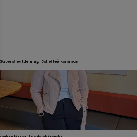
Stipendieutdelning i Sollefteå kommun
Esther läser till undersköterska