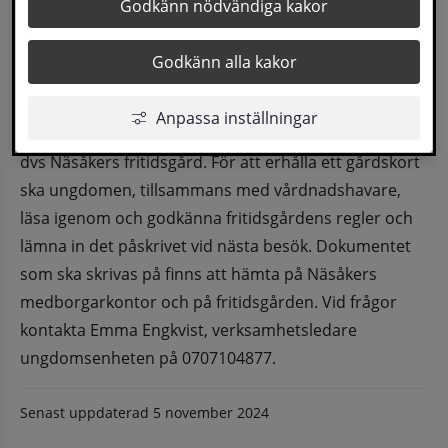
Från och med nästa vecka, 11/11, gäller 
Godkänn nödvändiga kakor
obligatoriskt gårdskort för besökare på 
Godkänn alla kakor
Näsåkers friidsgård.
Från och med nästa vecka, den 11/11, gäller 
Anpassa inställningar
obligatoriskt gårdskort för att besöka vår verksamhet, 
dvs Näsåkers fritidsgård. För att erhålla ett gårdskort 
ska ungdomen, tillsammans med vårdnadshavare, 
läsa igenom och godkänna fritidsgårdens regler och 
lämna in det påskrivet vid nästa besök. Dokumentet 
som ska skrivas på finns att hämta på Näsåkers 
medborgarkontor och på fritidsgården. Vid frågor 
kontakta Emma Engkvist, verksamhetsledare 
ungdomsenheten på 0707104877.
Senast uppdaterad
5 november 2024