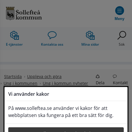
Hoppa till innehåll
Meny
E-tjänster
Kontakta oss
Mina sidor
Sök
Startsida
Uppleva och göra
Dela
Kontakt
Ung i kommunen
Ung i kommun nyheter
Vi använder kakor
Gårdskort på 
På www.solleftea.se använder vi kakor för att
Lyssna
webbplatsen ska fungera på ett bra sätt för dig.
fritidsgården Näsåker