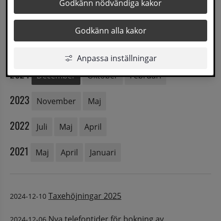
Godkänn nödvändiga kakor
2026
Januari
Godkänn alla kakor
2025
Juni
April
Februari
Anpassa inställningar
2024
December
Oktober
Februari
2023
November
Maj
2022
Juli
Maj
April
2021
Maj
April
Januari
Taxehöjningar 2025
2024-12-10
Nya telefontider för bokning av
2024-12-06