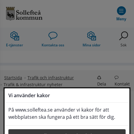
Hoppa till innehåll
Meny
E-tjänster
Kontakta oss
Mina sidor
Sök
Startsida
Trafik och infrastruktur
Dela
Kontakt
Trafik & infrastruktur nyheter
Vi använder kakor
Trafik & infrastruktur 
På www.solleftea.se använder vi kakor för att
Lyssna
webbplatsen ska fungera på ett bra sätt för dig.
nyheter