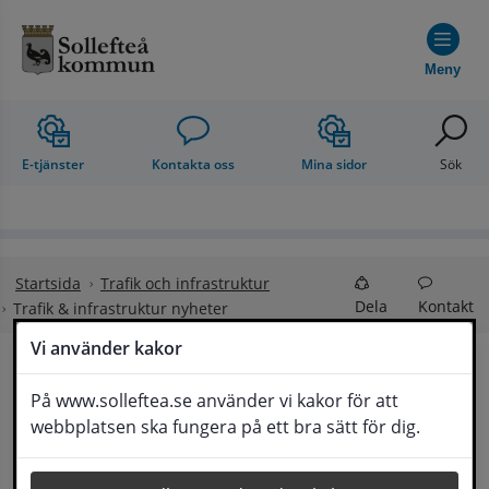
Hoppa till innehåll
Meny
E-tjänster
Kontakta oss
Mina sidor
Sök
Startsida
Trafik och infrastruktur
Dela
Kontakt
Trafik & infrastruktur nyheter
Vi använder kakor
Trafik & infrastruktur 
På www.solleftea.se använder vi kakor för att
Lyssna
webbplatsen ska fungera på ett bra sätt för dig.
nyheter