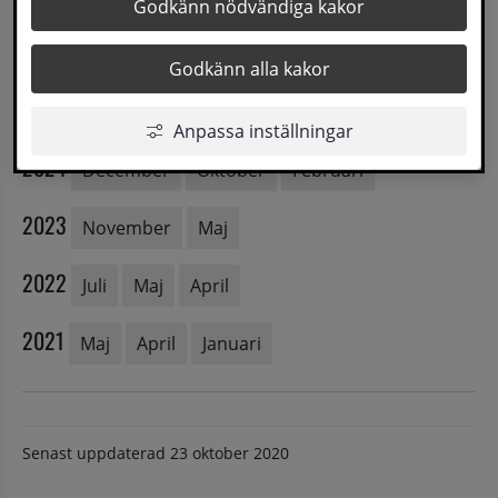
Godkänn nödvändiga kakor
2026
Januari
Godkänn alla kakor
2025
Juni
April
Februari
Anpassa inställningar
2024
December
Oktober
Februari
2023
November
Maj
2022
Juli
Maj
April
2021
Maj
April
Januari
Senast uppdaterad
23 oktober 2020