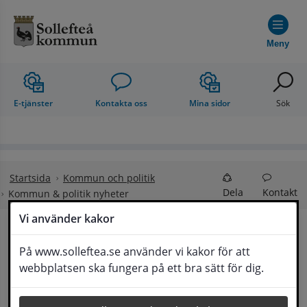
Hoppa till innehåll
Meny
E-tjänster
Kontakta oss
Mina sidor
Sök
Startsida
Kommun och politik
Dela
Kontakt
Kommun & politik nyheter
Vi använder kakor
Kommun & politik 
På www.solleftea.se använder vi kakor för att
Lyssna
webbplatsen ska fungera på ett bra sätt för dig.
nyheter