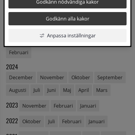
Godkänn nödvändiga kakor
2026
Juni
Maj
April
Mars
Februari
Godkänn alla kakor
2025
Anpassa inställningar
November
Oktober
Maj
April
Mars
Februari
2024
December
November
Oktober
September
Augusti
Juli
Juni
Maj
April
Mars
2023
November
Februari
Januari
2022
Oktober
Juli
Februari
Januari