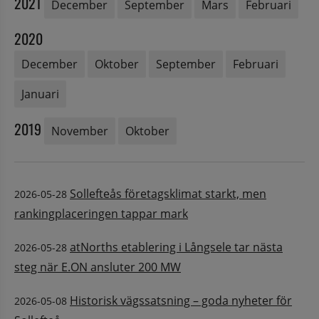
2021
December
September
Mars
Februari
2020
December
Oktober
September
Februari
Januari
2019
November
Oktober
Sollefteås företagsklimat starkt, men
2026-05-28
rankingplaceringen tappar mark
atNorths etablering i Långsele tar nästa
2026-05-28
steg när E.ON ansluter 200 MW
Historisk vägssatsning – goda nyheter för
2026-05-08