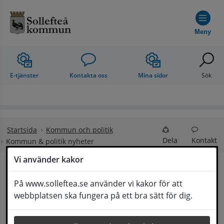
Hoppa till innehåll
Meny
E-tjänster
Kontakta oss
Mina sidor
Sök
Startsida
Kommun och politik
Dela
Kontakt
Kommun & politik nyheter
Vi använder kakor
Kommun & politik 
På www.solleftea.se använder vi kakor för att
Lyssna
webbplatsen ska fungera på ett bra sätt för dig.
nyheter