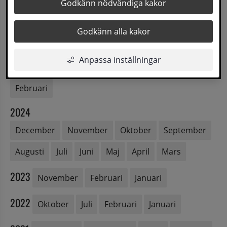
Godkänn nödvändiga kakor
2026
Juni
Maj
April
Mars
Februari
Godkänn alla kakor
2025
Anpassa inställningar
November
Oktober
Maj
April
Mars
Februari
2024
December
November
Oktober
September
Augusti
Juli
Juni
Maj
April
Mars
2023
November
Februari
Januari
2022
Oktober
Juli
Februari
Januari