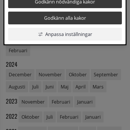
Godkänn nödvändiga kakor
2026
Juni
Maj
April
Mars
Februari
Godkänn alla kakor
2025
Anpassa inställningar
November
Oktober
Maj
April
Mars
Februari
2024
December
November
Oktober
September
Augusti
Juli
Juni
Maj
April
Mars
2023
November
Februari
Januari
2022
Oktober
Juli
Februari
Januari