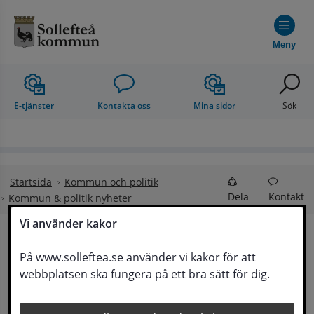
Hoppa till innehåll
Meny
E-tjänster
Kontakta oss
Mina sidor
Sök
Startsida
Kommun och politik
Dela
Kontakt
Kommun & politik nyheter
Vi använder kakor
Kommun & politik 
På www.solleftea.se använder vi kakor för att
Lyssna
webbplatsen ska fungera på ett bra sätt för dig.
nyheter