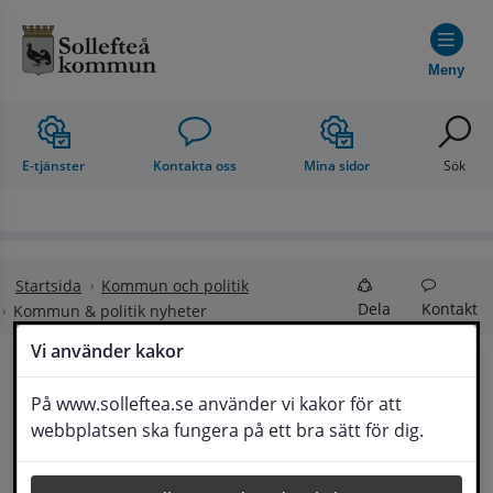
Hoppa till innehåll
Meny
E-tjänster
Kontakta oss
Mina sidor
Sök
Startsida
Kommun och politik
Dela
Kontakt
Kommun & politik nyheter
Vi använder kakor
Kommun & politik 
På www.solleftea.se använder vi kakor för att
Lyssna
webbplatsen ska fungera på ett bra sätt för dig.
nyheter