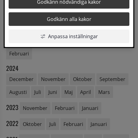
Godkänn nödvändiga kakor
2026
Juni
Maj
April
Mars
Februari
Godkänn alla kakor
2025
Anpassa inställningar
November
Oktober
Maj
April
Mars
Februari
2024
December
November
Oktober
September
Augusti
Juli
Juni
Maj
April
Mars
2023
November
Februari
Januari
2022
Oktober
Juli
Februari
Januari